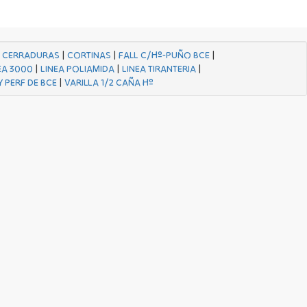
|
CERRADURAS
|
CORTINAS
|
FALL C/Hº-PUÑO BCE
|
EA 3000
|
LINEA POLIAMIDA
|
LINEA TIRANTERIA
|
Y PERF DE BCE
|
VARILLA 1/2 CAÑA Hº