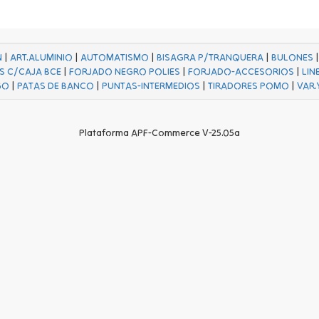
N
|
ART.ALUMINIO
|
AUTOMATISMO
|
BISAGRA P/TRANQUERA
|
BULONES
S C/CAJA BCE
|
FORJADO NEGRO POLIES
|
FORJADO-ACCESORIOS
|
LIN
GO
|
PATAS DE BANCO
|
PUNTAS-INTERMEDIOS
|
TIRADORES POMO
|
VAR.
Plataforma APF-Commerce V-25.05a