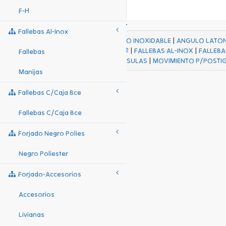
F-H
Fallebas Al-Inox
ACABADOS
|
ACERO INOXIDABLE
|
ANGULO LATO
FALL Hº-HJES Hº
|
FALLEBAS AL-INOX
|
FALLEBA
Fallebas
MENSULAS
|
MOVIMIENTO P/POSTI
Manijas
Fallebas C/caja Bce
Fallebas C/caja Bce
Forjado Negro Polies
Negro Poliester
Forjado-Accesorios
Accesorios
Livianas