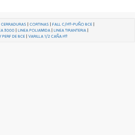
|
CERRADURAS
|
CORTINAS
|
FALL C/Hº-PUÑO BCE
|
EA 3000
|
LINEA POLIAMIDA
|
LINEA TIRANTERIA
|
Y PERF DE BCE
|
VARILLA 1/2 CAÑA Hº