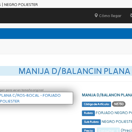
 | NEGRO POLIESTER
Cómo llegar
MANIJA D/BALANCIN PLANA
ágen para ver en tamaño original
MANIJA D/BALANCIN PLAN
NE730
Código de Artículo:
FORJADO NEGRO P
Rubro:
NEGRO POLIEST
Sub Rubro:
(Preci
Consultar $
Precio: