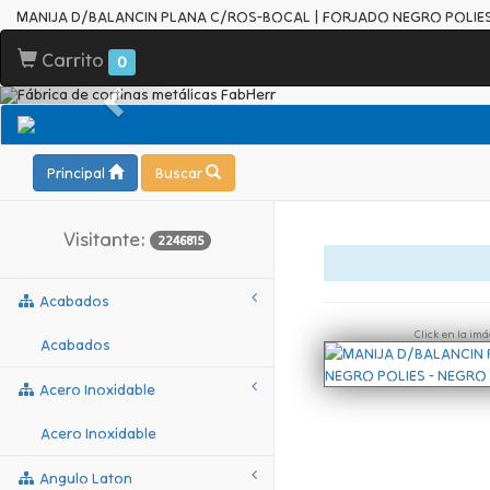
MANIJA D/BALANCIN PLANA C/ROS-BOCAL | FORJADO NEGRO POLIES
Carrito
0
Principal
Buscar
Visitante:
2246815
Acabados
Click en la im
Acabados
Acero Inoxidable
Acero Inoxidable
Angulo Laton