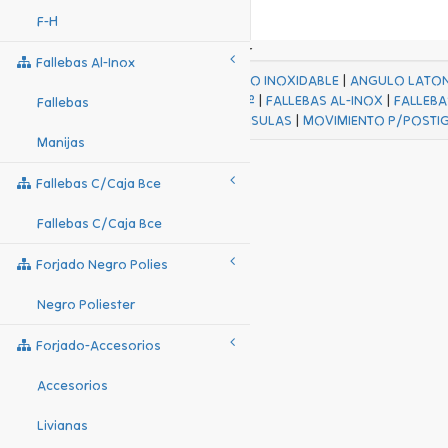
F-H
Fallebas Al-Inox
ACABADOS
|
ACERO INOXIDABLE
|
ANGULO LATO
FALL Hº-HJES Hº
|
FALLEBAS AL-INOX
|
FALLEBA
Fallebas
MENSULAS
|
MOVIMIENTO P/POSTI
Manijas
Fallebas C/caja Bce
Fallebas C/caja Bce
Forjado Negro Polies
Negro Poliester
Forjado-Accesorios
Accesorios
Livianas