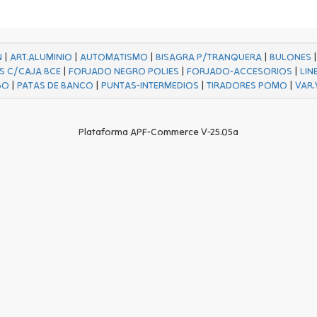
N
|
ART.ALUMINIO
|
AUTOMATISMO
|
BISAGRA P/TRANQUERA
|
BULONES
S C/CAJA BCE
|
FORJADO NEGRO POLIES
|
FORJADO-ACCESORIOS
|
LIN
GO
|
PATAS DE BANCO
|
PUNTAS-INTERMEDIOS
|
TIRADORES POMO
|
VAR.
Plataforma APF-Commerce V-25.05a