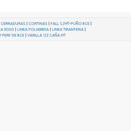
|
CERRADURAS
|
CORTINAS
|
FALL C/Hº-PUÑO BCE
|
EA 3000
|
LINEA POLIAMIDA
|
LINEA TIRANTERIA
|
Y PERF DE BCE
|
VARILLA 1/2 CAÑA Hº