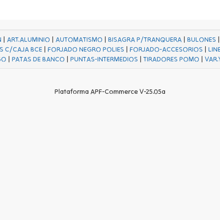
N
|
ART.ALUMINIO
|
AUTOMATISMO
|
BISAGRA P/TRANQUERA
|
BULONES
S C/CAJA BCE
|
FORJADO NEGRO POLIES
|
FORJADO-ACCESORIOS
|
LIN
GO
|
PATAS DE BANCO
|
PUNTAS-INTERMEDIOS
|
TIRADORES POMO
|
VAR.
Plataforma APF-Commerce V-25.05a