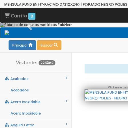
MENSULA FUND EN Hº-RACIMO D/210X240 | FORJADO NEGRO POLIES 
Carrito
0
Principal
Buscar
Visitante:
2243042
Acabados
Click en la im
Acabados
Acero Inoxidable
Acero Inoxidable
Angulo Laton