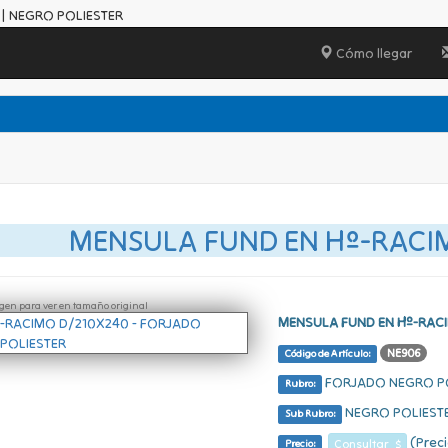
| NEGRO POLIESTER
Cómo llegar
MENSULA FUND EN Hº-RACI
ágen para ver en tamaño original
MENSULA FUND EN Hº-RAC
NE906
Código de Artículo:
FORJADO NEGRO P
Rubro:
NEGRO POLIEST
Sub Rubro:
(Preci
Consultar $
Precio: