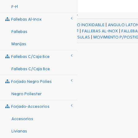
F-H
Fallebas Al-Inox
ACABADOS
|
ACERO INOXIDABLE
|
ANGULO LATO
FALL Hº-HJES Hº
|
FALLEBAS AL-INOX
|
FALLEBA
Fallebas
MENSULAS
|
MOVIMIENTO P/POSTI
Manijas
Fallebas C/caja Bce
Fallebas C/caja Bce
Forjado Negro Polies
Negro Poliester
Forjado-Accesorios
Accesorios
Livianas