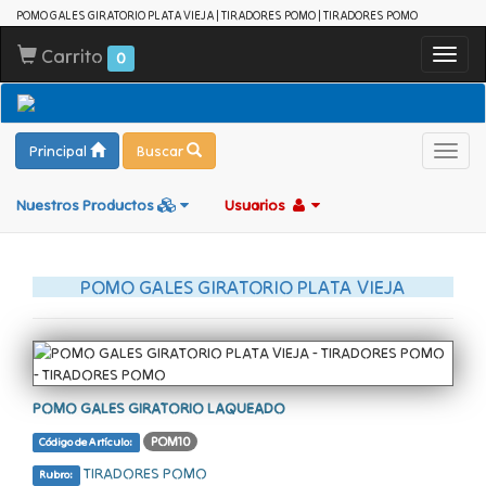
POMO GALES GIRATORIO PLATA VIEJA | TIRADORES POMO | TIRADORES POMO
Carrito
Toggl
0
navig
Principal
Buscar
Toggl
navig
Nuestros Productos
Usuarios
POMO GALES GIRATORIO PLATA VIEJA
POMO GALES GIRATORIO LAQUEADO
POM10
Código de Artículo:
TIRADORES POMO
Rubro: