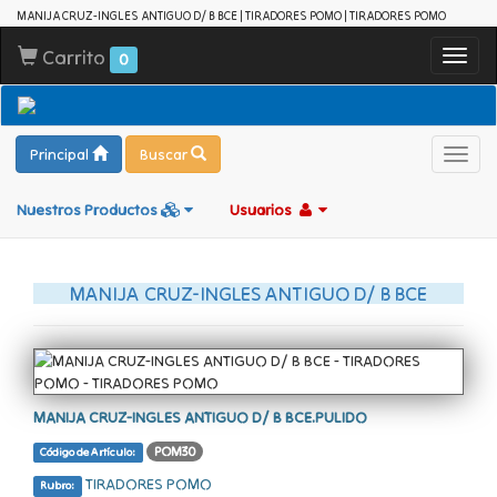
MANIJA CRUZ-INGLES ANTIGUO D/ B BCE | TIRADORES POMO | TIRADORES POMO
Carrito
Toggl
0
navig
Principal
Buscar
Toggl
navig
Nuestros Productos
Usuarios
MANIJA CRUZ-INGLES ANTIGUO D/ B BCE
MANIJA CRUZ-INGLES ANTIGUO D/ B BCE.PULIDO
POM30
Código de Artículo:
TIRADORES POMO
Rubro: