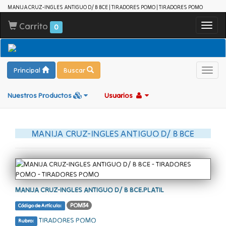
MANIJA CRUZ-INGLES ANTIGUO D/ B BCE | TIRADORES POMO | TIRADORES POMO
Carrito
Toggl
0
navig
Principal
Buscar
Toggl
navig
Nuestros Productos
Usuarios
MANIJA CRUZ-INGLES ANTIGUO D/ B BCE
MANIJA CRUZ-INGLES ANTIGUO D/ B BCE.PLATIL
POM34
Código de Artículo:
TIRADORES POMO
Rubro: