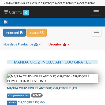
MANIJA CRUZ-INGLES ANTIGUO GIRAT.BC | TIRADORES POMO | TIRADORES POMO
Carrito
Toggl
0
navig
Principal
Buscar
Toggl
navig
Nuestros Productos
Usuarios
MANIJA CRUZ-INGLES ANTIGUO GIRAT.BC
MANIJA CRUZ-INGLES ANTIGUO GIRAT.BCE.PLATIL
POM35
Código de Artículo:
TIRADORES POMO
Rubro: