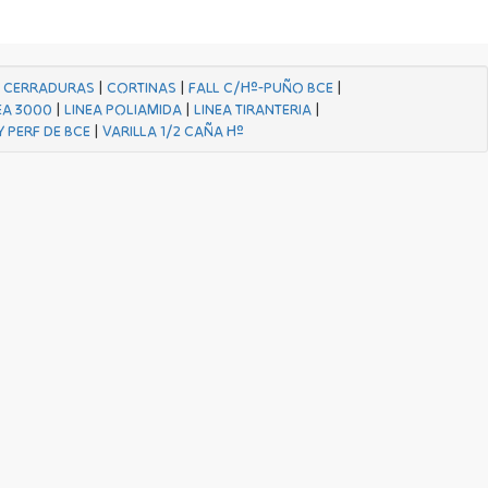
|
CERRADURAS
|
CORTINAS
|
FALL C/Hº-PUÑO BCE
|
EA 3000
|
LINEA POLIAMIDA
|
LINEA TIRANTERIA
|
Y PERF DE BCE
|
VARILLA 1/2 CAÑA Hº