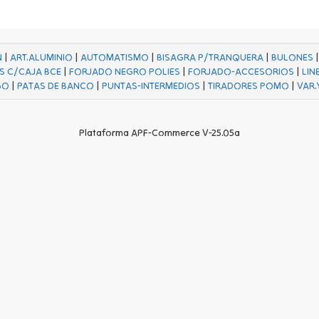
N
|
ART.ALUMINIO
|
AUTOMATISMO
|
BISAGRA P/TRANQUERA
|
BULONES
S C/CAJA BCE
|
FORJADO NEGRO POLIES
|
FORJADO-ACCESORIOS
|
LIN
GO
|
PATAS DE BANCO
|
PUNTAS-INTERMEDIOS
|
TIRADORES POMO
|
VAR.
Plataforma APF-Commerce V-25.05a