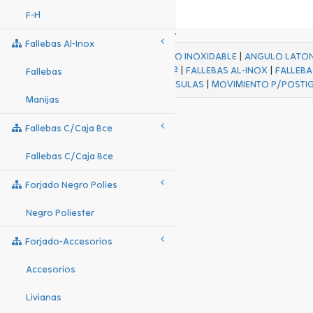
F-H
Fallebas Al-Inox
ACABADOS
|
ACERO INOXIDABLE
|
ANGULO LATO
FALL Hº-HJES Hº
|
FALLEBAS AL-INOX
|
FALLEBA
Fallebas
MENSULAS
|
MOVIMIENTO P/POSTI
Manijas
Fallebas C/caja Bce
Fallebas C/caja Bce
Forjado Negro Polies
Negro Poliester
Forjado-Accesorios
Accesorios
Livianas