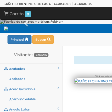
BAÑO FLORENTINO CON LACA | ACABADOS | ACABADOS
Carrito
0
Principal
Buscar
Visitante:
2246296
Acabados
Click en la im
Acabados
Acero Inoxidable
Acero Inoxidable
Angulo Laton