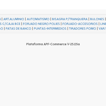
N
|
ART.ALUMINIO
|
AUTOMATISMO
|
BISAGRA P/TRANQUERA
|
BULONES
S C/CAJA BCE
|
FORJADO NEGRO POLIES
|
FORJADO-ACCESORIOS
|
LIN
GO
|
PATAS DE BANCO
|
PUNTAS-INTERMEDIOS
|
TIRADORES POMO
|
VAR.
Plataforma APF-Commerce V-25.05a