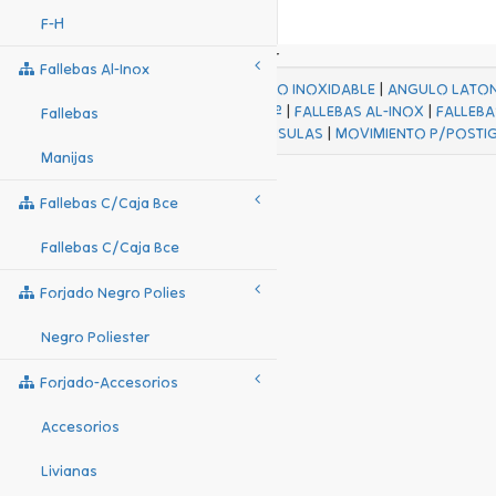
F-H
Fallebas Al-Inox
ACABADOS
|
ACERO INOXIDABLE
|
ANGULO LATO
FALL Hº-HJES Hº
|
FALLEBAS AL-INOX
|
FALLEBA
Fallebas
MENSULAS
|
MOVIMIENTO P/POSTI
Manijas
Fallebas C/caja Bce
Fallebas C/caja Bce
Forjado Negro Polies
Negro Poliester
Forjado-Accesorios
Accesorios
Livianas