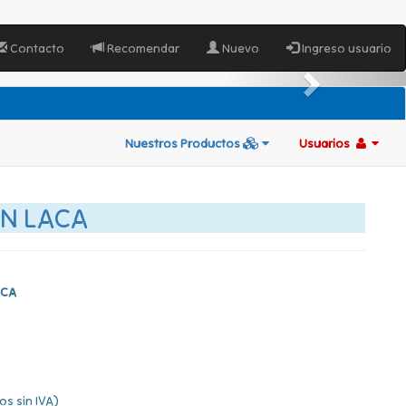
Contacto
Recomendar
Nuevo
Ingreso usuario
Nuestros Productos
Usuarios
N LACA
ACA
os sin IVA)