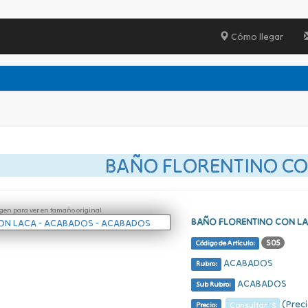
Cómo llegar
BAÑO FLORENTINO CO
ágen para ver en tamaño original
BAÑO FLORENTINO CON L
S05
Código de Artículo:
ACABADOS
Rubro:
ACABADOS
Sub Rubro:
(Preci
Consultar $
Precio: