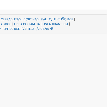
|
CERRADURAS
|
CORTINAS
|
FALL C/Hº-PUÑO BCE
|
EA 3000
|
LINEA POLIAMIDA
|
LINEA TIRANTERIA
|
Y PERF DE BCE
|
VARILLA 1/2 CAÑA Hº