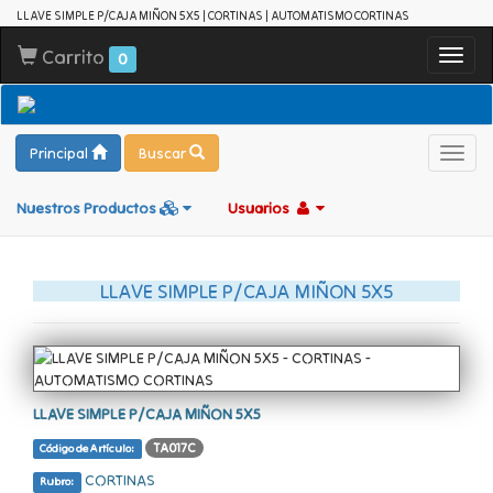
LLAVE SIMPLE P/CAJA MIÑON 5X5 | CORTINAS | AUTOMATISMO CORTINAS
Carrito
Toggl
0
navig
Principal
Buscar
Toggl
navig
Nuestros Productos
Usuarios
LLAVE SIMPLE P/CAJA MIÑON 5X5
LLAVE SIMPLE P/CAJA MIÑON 5X5
TA017C
Código de Artículo:
CORTINAS
Rubro: