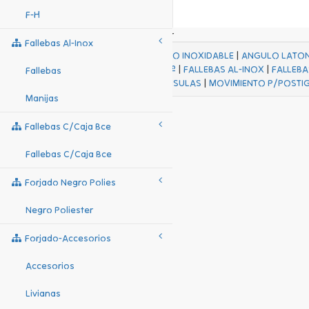
F-H
Fallebas Al-Inox
ACABADOS
|
ACERO INOXIDABLE
|
ANGULO LATO
FALL Hº-HJES Hº
|
FALLEBAS AL-INOX
|
FALLEBA
Fallebas
MENSULAS
|
MOVIMIENTO P/POSTI
Manijas
Fallebas C/caja Bce
Fallebas C/caja Bce
Forjado Negro Polies
Negro Poliester
Forjado-Accesorios
Accesorios
Livianas