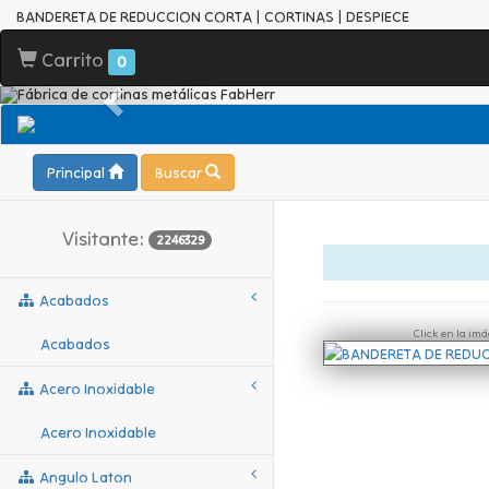
BANDERETA DE REDUCCION CORTA | CORTINAS | DESPIECE
Carrito
0
Principal
Buscar
Visitante:
2246329
Acabados
Click en la im
Acabados
Acero Inoxidable
Acero Inoxidable
Angulo Laton