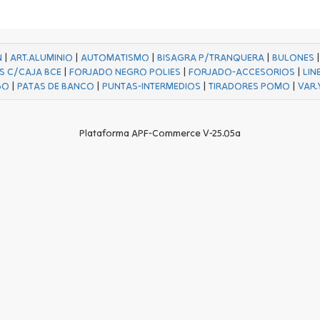
N
|
ART.ALUMINIO
|
AUTOMATISMO
|
BISAGRA P/TRANQUERA
|
BULONES
S C/CAJA BCE
|
FORJADO NEGRO POLIES
|
FORJADO-ACCESORIOS
|
LIN
GO
|
PATAS DE BANCO
|
PUNTAS-INTERMEDIOS
|
TIRADORES POMO
|
VAR.
Plataforma APF-Commerce V-25.05a