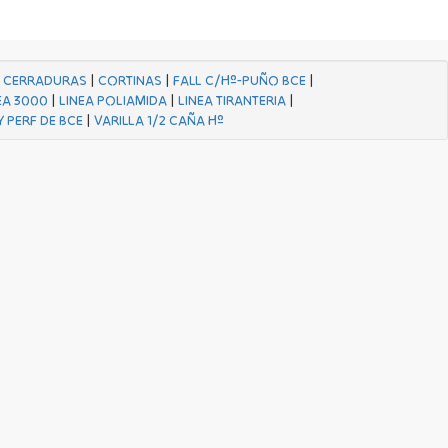
|
CERRADURAS
|
CORTINAS
|
FALL C/Hº-PUÑO BCE
|
EA 3000
|
LINEA POLIAMIDA
|
LINEA TIRANTERIA
|
Y PERF DE BCE
|
VARILLA 1/2 CAÑA Hº