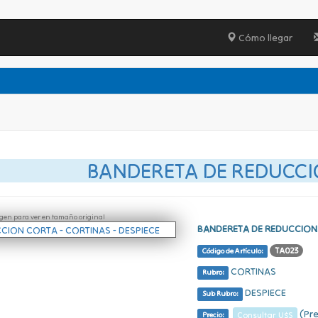
Cómo llegar
BANDERETA DE REDUCCI
ágen para ver en tamaño original
BANDERETA DE REDUCCIO
TA023
Código de Artículo:
CORTINAS
Rubro:
DESPIECE
Sub Rubro:
(Pre
Consultar U$S
Precio: