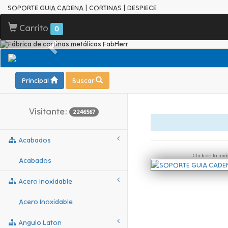
SOPORTE GUIA CADENA | CORTINAS | DESPIECE
Carrito
0
Principal
Buscar
Visitante:
2246567
Acabados
Click en la im
Acabados
Acero Inoxidable
Acero Inoxidable
Angulo Laton