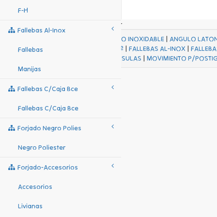
F-H
Fallebas Al-Inox
ACABADOS
|
ACERO INOXIDABLE
|
ANGULO LATO
FALL Hº-HJES Hº
|
FALLEBAS AL-INOX
|
FALLEBA
Fallebas
MENSULAS
|
MOVIMIENTO P/POSTI
Manijas
Fallebas C/caja Bce
Fallebas C/caja Bce
Forjado Negro Polies
Negro Poliester
Forjado-Accesorios
Accesorios
Livianas