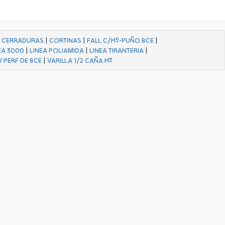
|
CERRADURAS
|
CORTINAS
|
FALL C/Hº-PUÑO BCE
|
EA 3000
|
LINEA POLIAMIDA
|
LINEA TIRANTERIA
|
Y PERF DE BCE
|
VARILLA 1/2 CAÑA Hº