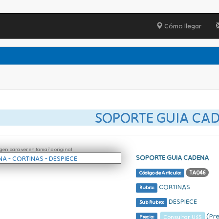
Cómo llegar
SOPORTE GUIA CA
ágen para ver en tamaño original
SOPORTE GUIA CADENA
TA046
Código de Artículo:
CORTINAS
Rubro:
DESPIECE
Sub Rubro:
(Pre
Consultar U$S
Precio: