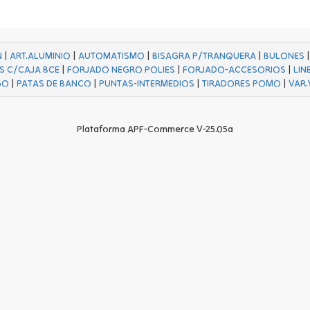
N
|
ART.ALUMINIO
|
AUTOMATISMO
|
BISAGRA P/TRANQUERA
|
BULONES
S C/CAJA BCE
|
FORJADO NEGRO POLIES
|
FORJADO-ACCESORIOS
|
LIN
GO
|
PATAS DE BANCO
|
PUNTAS-INTERMEDIOS
|
TIRADORES POMO
|
VAR.
Plataforma APF-Commerce V-25.05a