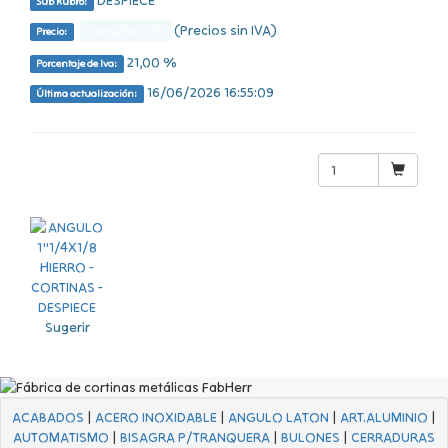
Sub Rubro:
(Precios sin IVA)
Consultar U$S
Precio:
21,00 %
Porcentaje de Iva:
16/06/2026 16:55:09
Última actualización:
Sugerir
ACABADOS
|
ACERO INOXIDABLE
|
ANGULO LATON
|
ART.ALUMINIO
|
AUTOMATISMO
|
BISAGRA P/TRANQUERA
|
BULONES
|
CERRADURAS