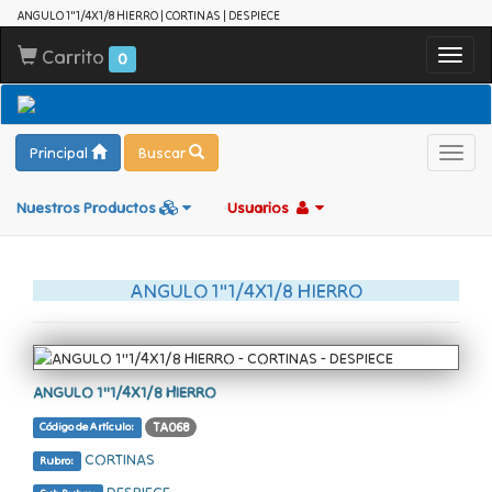
ANGULO 1"1/4X1/8 HIERRO | CORTINAS | DESPIECE
Carrito
Toggl
0
navig
Principal
Buscar
Toggl
navig
Nuestros Productos
Usuarios
ANGULO 1"1/4X1/8 HIERRO
ANGULO 1"1/4X1/8 HIERRO
TA068
Código de Artículo:
CORTINAS
Rubro:
DESPIECE