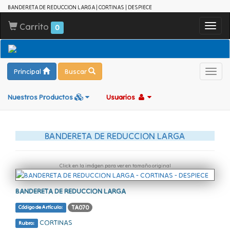
BANDERETA DE REDUCCION LARGA | CORTINAS | DESPIECE
Carrito
Toggl
0
navig
Principal
Buscar
Toggl
navig
Nuestros Productos
Usuarios
BANDERETA DE REDUCCION LARGA
Click en la imágen para ver en tamaño original
BANDERETA DE REDUCCION LARGA
TA070
Código de Artículo:
CORTINAS
Rubro: