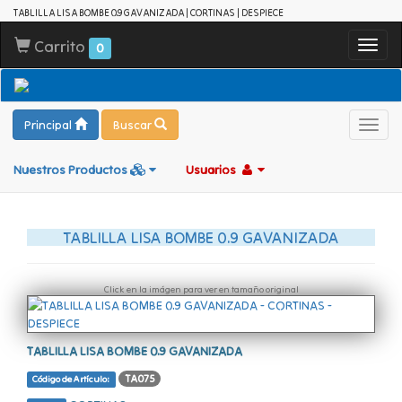
TABLILLA LISA BOMBE 0.9 GAVANIZADA | CORTINAS | DESPIECE
Carrito
Toggl
0
navig
Principal
Buscar
Toggl
navig
Nuestros Productos
Usuarios
TABLILLA LISA BOMBE 0.9 GAVANIZADA
Click en la imágen para ver en tamaño original
TABLILLA LISA BOMBE 0.9 GAVANIZADA
TA075
Código de Artículo: