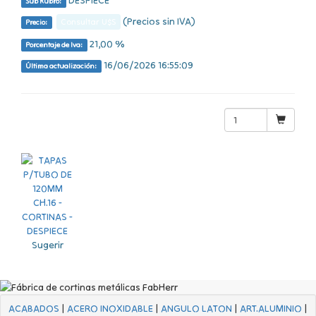
Sub Rubro:
(Precios sin IVA)
Consultar U$S
Precio:
21,00 %
Porcentaje de Iva:
16/06/2026 16:55:09
Última actualización:
Sugerir
ACABADOS
|
ACERO INOXIDABLE
|
ANGULO LATON
|
ART.ALUMINIO
|