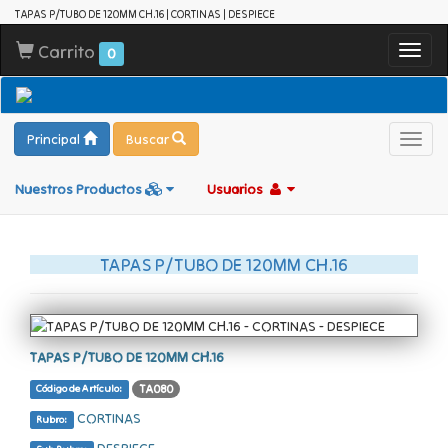
TAPAS P/TUBO DE 120MM CH.16 | CORTINAS | DESPIECE
Carrito
Toggl
0
navig
Principal
Buscar
Toggl
navig
Nuestros Productos
Usuarios
TAPAS P/TUBO DE 120MM CH.16
TAPAS P/TUBO DE 120MM CH.16
TA080
Código de Artículo:
CORTINAS
Rubro:
DESPIECE