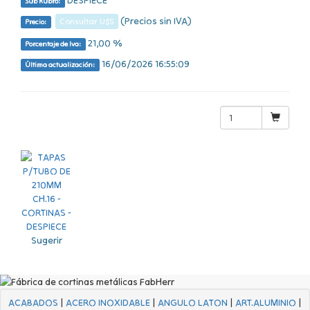
Sub Rubro:
(Precios sin IVA)
Consultar U$S
Precio:
21,00 %
Porcentaje de Iva:
16/06/2026 16:55:09
Última actualización:
Sugerir
ACABADOS
|
ACERO INOXIDABLE
|
ANGULO LATON
|
ART.ALUMINIO
|