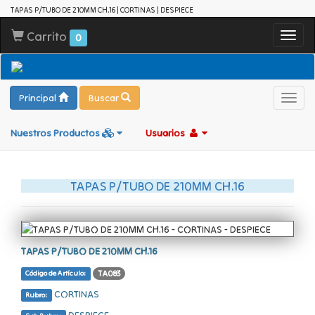
TAPAS P/TUBO DE 210MM CH.16 | CORTINAS | DESPIECE
Carrito
Toggl
0
navig
Principal
Buscar
Toggl
navig
Nuestros Productos
Usuarios
TAPAS P/TUBO DE 210MM CH.16
TAPAS P/TUBO DE 210MM CH.16
TA083
Código de Artículo:
CORTINAS
Rubro:
DESPIECE