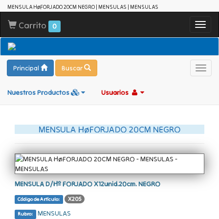
MENSULA HøFORJADO 20CM NEGRO | MENSULAS | MENSULAS
Carrito
Toggl
0
navig
Principal
Buscar
Toggl
navig
Nuestros Productos
Usuarios
MENSULA HøFORJADO 20CM NEGRO
MENSULA D/Hº FORJADO X12unid.20cm. NEGRO
X205
Código de Artículo:
MENSULAS
Rubro: