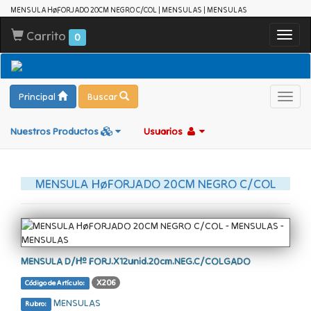
MENSULA HøFORJADO 20CM NEGRO C/COL | MENSULAS | MENSULAS
Carrito
Toggl
0
navig
Principal
Buscar
Toggl
navig
Nuestros Productos
Usuarios
MENSULA HøFORJADO 20CM NEGRO C/COL
MENSULA D/Hº FORJ.X12unid.20cm.NEG.C/COLGADO
X206
Código de Artículo:
MENSULAS
Rubro: