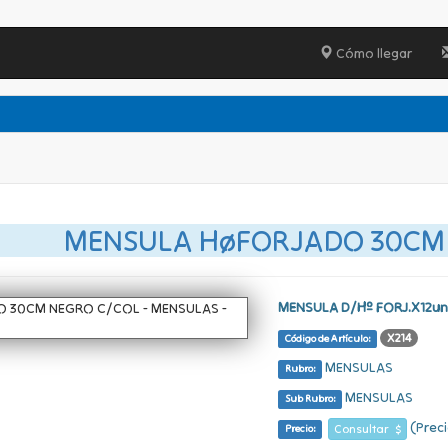
Cómo llegar
MENSULA HøFORJADO 30CM
MENSULA D/Hº FORJ.X12u
X214
Código de Artículo:
MENSULAS
Rubro:
MENSULAS
Sub Rubro:
(Preci
Consultar $
Precio: