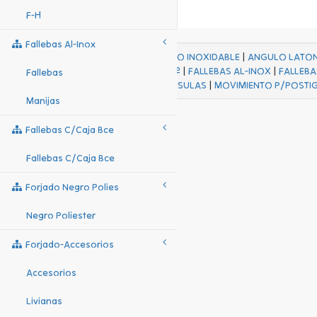
F-H
Fallebas Al-Inox
ACABADOS
|
ACERO INOXIDABLE
|
ANGULO LATO
FALL Hº-HJES Hº
|
FALLEBAS AL-INOX
|
FALLEBA
Fallebas
MENSULAS
|
MOVIMIENTO P/POSTI
Manijas
Fallebas C/caja Bce
Fallebas C/caja Bce
Forjado Negro Polies
Negro Poliester
Forjado-Accesorios
Accesorios
Livianas