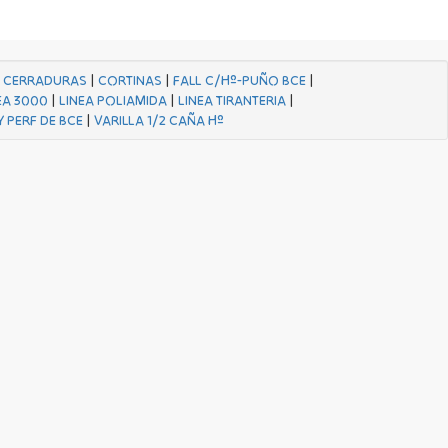
|
CERRADURAS
|
CORTINAS
|
FALL C/Hº-PUÑO BCE
|
EA 3000
|
LINEA POLIAMIDA
|
LINEA TIRANTERIA
|
Y PERF DE BCE
|
VARILLA 1/2 CAÑA Hº