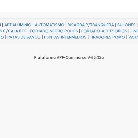
N
|
ART.ALUMINIO
|
AUTOMATISMO
|
BISAGRA P/TRANQUERA
|
BULONES
S C/CAJA BCE
|
FORJADO NEGRO POLIES
|
FORJADO-ACCESORIOS
|
LIN
GO
|
PATAS DE BANCO
|
PUNTAS-INTERMEDIOS
|
TIRADORES POMO
|
VAR.
Plataforma APF-Commerce V-25.05a