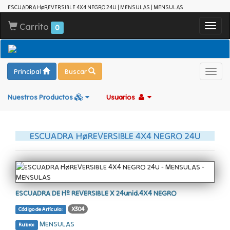
ESCUADRA HøREVERSIBLE 4X4 NEGRO 24U | MENSULAS | MENSULAS
Carrito
Toggl
0
navig
Principal
Buscar
Toggl
navig
Nuestros Productos
Usuarios
ESCUADRA HøREVERSIBLE 4X4 NEGRO 24U
ESCUADRA DE Hº REVERSIBLE X 24unid.4X4 NEGRO
X304
Código de Artículo:
MENSULAS
Rubro: