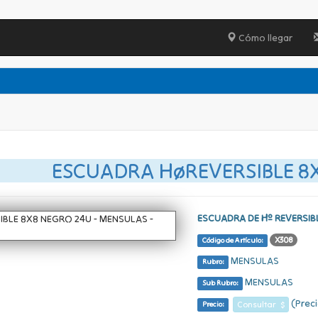
Cómo llegar
ESCUADRA HøREVERSIBLE 8
ESCUADRA DE Hº REVERSIB
X308
Código de Artículo:
MENSULAS
Rubro:
MENSULAS
Sub Rubro:
(Preci
Consultar $
Precio: