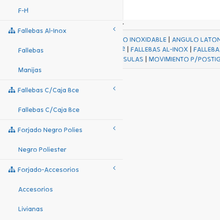
F-H
Fallebas Al-Inox
ACABADOS
|
ACERO INOXIDABLE
|
ANGULO LATO
FALL Hº-HJES Hº
|
FALLEBAS AL-INOX
|
FALLEBA
Fallebas
MENSULAS
|
MOVIMIENTO P/POSTI
Manijas
Fallebas C/caja Bce
Fallebas C/caja Bce
Forjado Negro Polies
Negro Poliester
Forjado-Accesorios
Accesorios
Livianas