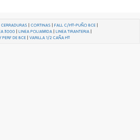
|
CERRADURAS
|
CORTINAS
|
FALL C/Hº-PUÑO BCE
|
EA 3000
|
LINEA POLIAMIDA
|
LINEA TIRANTERIA
|
Y PERF DE BCE
|
VARILLA 1/2 CAÑA Hº