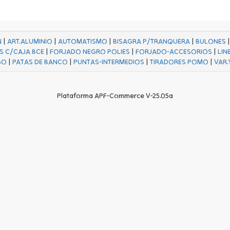
N
|
ART.ALUMINIO
|
AUTOMATISMO
|
BISAGRA P/TRANQUERA
|
BULONES
S C/CAJA BCE
|
FORJADO NEGRO POLIES
|
FORJADO-ACCESORIOS
|
LIN
GO
|
PATAS DE BANCO
|
PUNTAS-INTERMEDIOS
|
TIRADORES POMO
|
VAR.
Plataforma APF-Commerce V-25.05a