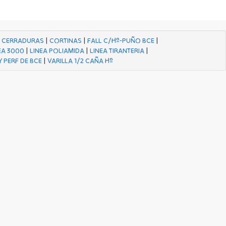
|
CERRADURAS
|
CORTINAS
|
FALL C/Hº-PUÑO BCE
|
EA 3000
|
LINEA POLIAMIDA
|
LINEA TIRANTERIA
|
Y PERF DE BCE
|
VARILLA 1/2 CAÑA Hº