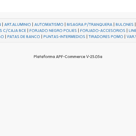
N
|
ART.ALUMINIO
|
AUTOMATISMO
|
BISAGRA P/TRANQUERA
|
BULONES
S C/CAJA BCE
|
FORJADO NEGRO POLIES
|
FORJADO-ACCESORIOS
|
LIN
GO
|
PATAS DE BANCO
|
PUNTAS-INTERMEDIOS
|
TIRADORES POMO
|
VAR.
Plataforma APF-Commerce V-25.05a