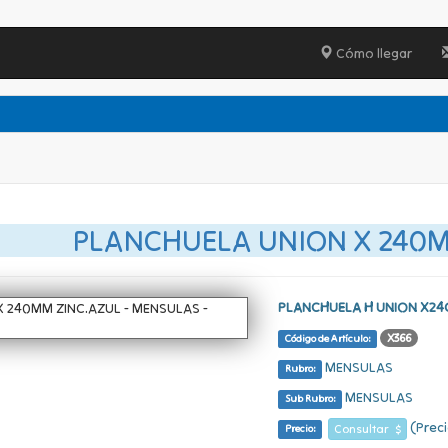
Cómo llegar
PLANCHUELA UNION X 240M
PLANCHUELA H UNION X2
X366
Código de Artículo:
MENSULAS
Rubro:
MENSULAS
Sub Rubro:
(Preci
Consultar $
Precio: