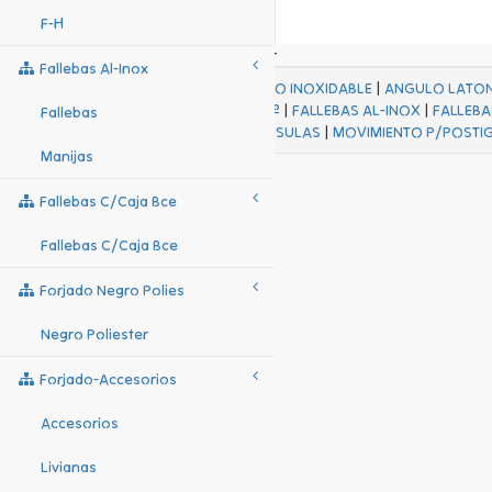
F-H
Fallebas Al-Inox
ACABADOS
|
ACERO INOXIDABLE
|
ANGULO LATO
FALL Hº-HJES Hº
|
FALLEBAS AL-INOX
|
FALLEBA
Fallebas
MENSULAS
|
MOVIMIENTO P/POSTI
Manijas
Fallebas C/caja Bce
Fallebas C/caja Bce
Forjado Negro Polies
Negro Poliester
Forjado-Accesorios
Accesorios
Livianas