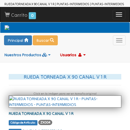
RUEDA TORNEADA X 90 CANAL V 1 R | PUNTAS-INTERMEDIOS | PUNTAS-INTERMEDIOS
Carrito
Toggl
0
navig
Principal
Buscar
Toggl
navig
Nuestros Productos
Usuarios
RUEDA TORNEADA X 90 CANAL V 1 R
Click en la imágen para ver en tamaño original
RUEDA TORNEADA X 90 CANAL V 1 R
ZX004
Código de Artículo: