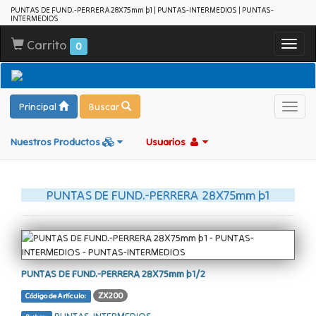
PUNTAS DE FUND.-PERRERA 28X75mm þ1 | PUNTAS-INTERMEDIOS | PUNTAS-
INTERMEDIOS
Carrito
Toggl
0
navig
Principal
Buscar
Toggl
navig
Nuestros Productos
Usuarios
PUNTAS DE FUND.-PERRERA 28X75mm þ1
PUNTAS DE FUND.-PERRERA 28X75mm þ1/2
ZX200
Código de Artículo: