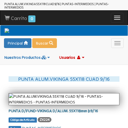
PUNTA ALUM.VIKINGA 55X118 CUAD 9/16 | PUNTAS-INTERMEDIOS | PUNTAS-
INTERMEDIOS
Carrito
Toggl
0
navig
Principal
Buscar
Toggl
navig
Nuestros Productos
Usuarios
PUNTA ALUM.VIKINGA 55X118 CUAD 9/16
PUNTA D/FUND-VIKINGA D/ALUM. 55X118mm þ9/16
ZX224
Código de Artículo: