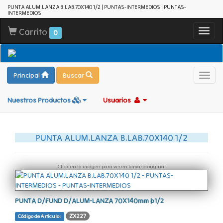
PUNTA ALUM.LANZA B.LAB.70X140 1/2 | PUNTAS-INTERMEDIOS | PUNTAS-
INTERMEDIOS
Carrito
Toggl
0
navig
Principal
Buscar
Toggl
navig
Nuestros Productos
Usuarios
PUNTA ALUM.LANZA B.LAB.70X140 1/2
Click en la imágen para ver en tamaño original
PUNTA D/FUND D/ALUM-LANZA 70X140mm þ1/2
ZX227
Código de Artículo: