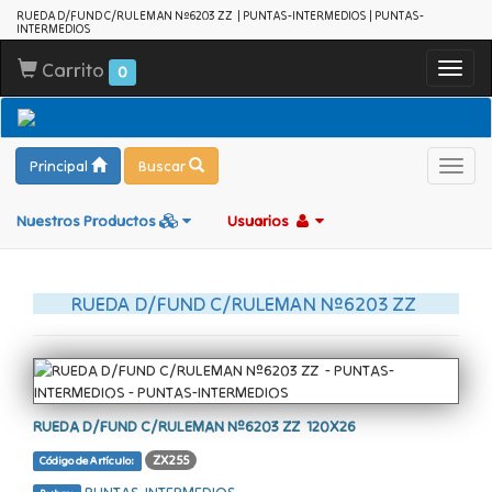
RUEDA D/FUND C/RULEMAN Nº6203 ZZ  | PUNTAS-INTERMEDIOS | PUNTAS-
INTERMEDIOS
Carrito
Toggl
0
navig
Principal
Buscar
Toggl
navig
Nuestros Productos
Usuarios
RUEDA D/FUND C/RULEMAN Nº6203 ZZ 
RUEDA D/FUND C/RULEMAN Nº6203 ZZ  120X26
ZX255
Código de Artículo: