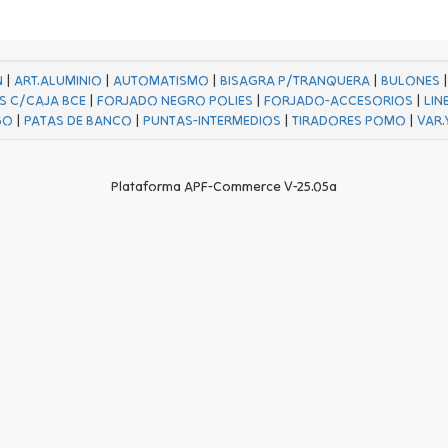
N
|
ART.ALUMINIO
|
AUTOMATISMO
|
BISAGRA P/TRANQUERA
|
BULONES
S C/CAJA BCE
|
FORJADO NEGRO POLIES
|
FORJADO-ACCESORIOS
|
LIN
GO
|
PATAS DE BANCO
|
PUNTAS-INTERMEDIOS
|
TIRADORES POMO
|
VAR.
Plataforma APF-Commerce V-25.05a