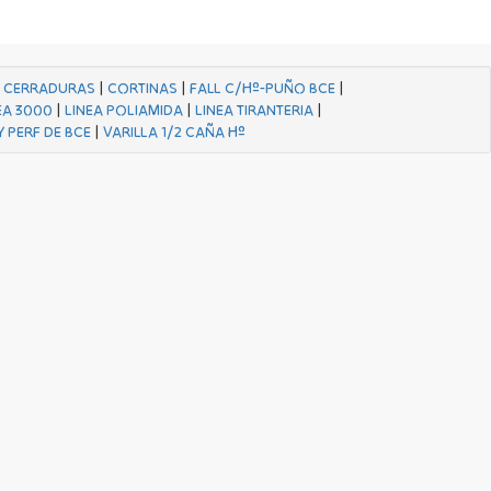
|
CERRADURAS
|
CORTINAS
|
FALL C/Hº-PUÑO BCE
|
EA 3000
|
LINEA POLIAMIDA
|
LINEA TIRANTERIA
|
Y PERF DE BCE
|
VARILLA 1/2 CAÑA Hº