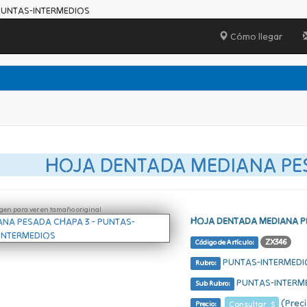
PUNTAS-INTERMEDIOS
Cómo llegar
HOJA DENTADA MEDIANA PE
ágen para ver en tamaño original
HOJA DENTADA MEDIANA P
ZX346
Código de Artículo:
PUNTAS-INTERMEDI
Rubro:
PUNTAS-INTERM
Sub Rubro:
(Preci
Consultar $
Precio: