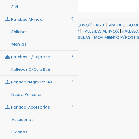
F-H
Fallebas Al-Inox
ACABADOS
|
ACERO INOXIDABLE
|
ANGULO LATO
FALL Hº-HJES Hº
|
FALLEBAS AL-INOX
|
FALLEBA
Fallebas
MENSULAS
|
MOVIMIENTO P/POSTI
Manijas
Fallebas C/caja Bce
Fallebas C/caja Bce
Forjado Negro Polies
Negro Poliester
Forjado-Accesorios
Accesorios
Livianas