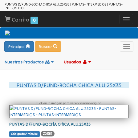
PUNTAS D/FUND-BOCHA CHICA ALU.25X35 | PUNTAS-INTERMEDIOS | PUNTAS-
INTERMEDIOS
Carrito
Toggl
0
navig
Principal
Buscar
Toggl
navig
Nuestros Productos
Usuarios
PUNTAS D/FUND-BOCHA CHICA ALU.25X35
Click en la imágen para ver en tamaño original
PUNTAS D/FUND-BOCHA CHICA ALU.25X35
ZX387
Código de Artículo: